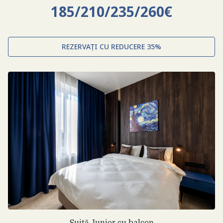
185/210/235/260€
REZERVAȚI CU REDUCERE 35%
Suită Junior cu balcon