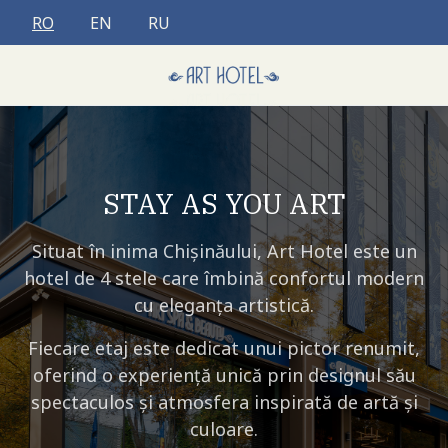
Selectați limba dvs
RO
EN
RU
STAY AS YOU ART
Situat în inima Chișinăului, Art Hotel este un
hotel de 4 stele care îmbină confortul modern
cu eleganța artistică.
Fiecare etaj este dedicat unui pictor renumit,
oferind o experiență unică prin designul său
spectaculos și atmosfera inspirată de artă și
culoare.