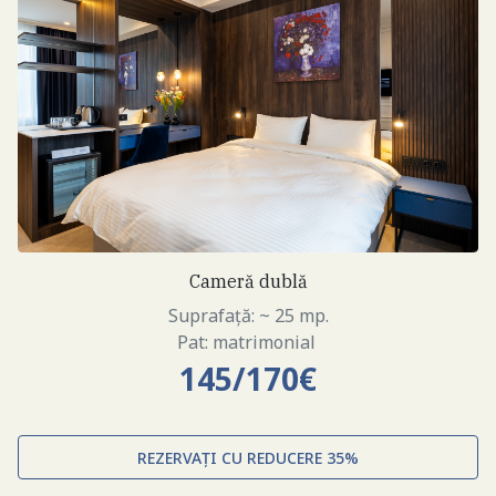
Cameră dublă
Suprafață: ~ 25 mp.
Pat: matrimonial
145/170€
REZERVAȚI CU REDUCERE 35%